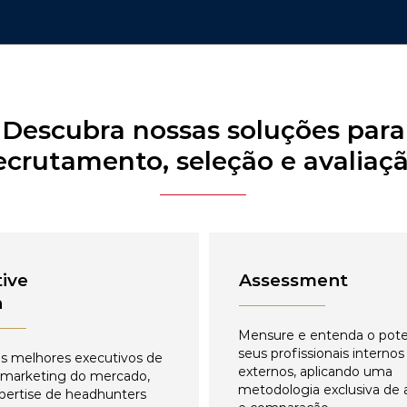
Descubra nossas soluções para
ecrutamento, seleção e avaliaç
ive
Assessment
h
Mensure e entenda o pote
seus profissionais internos
s melhores executivos de
externos, aplicando uma
 marketing do mercado,
metodologia exclusiva de 
pertise de headhunters