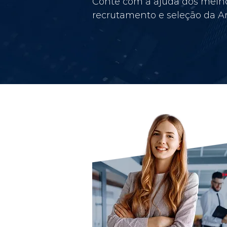
Conte com a ajuda dos melho
recrutamento e seleção da Am