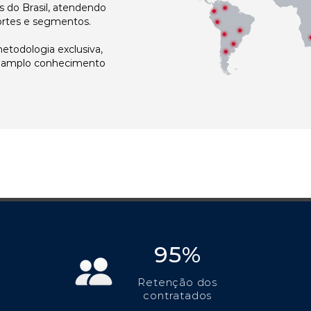
 do Brasil, atendendo
ortes e segmentos.
todologia exclusiva,
e amplo conhecimento
95%
Retenção dos
contratados