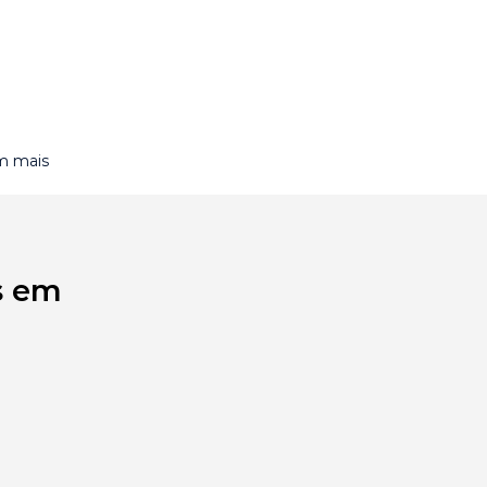
m mais
s em