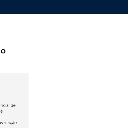
ão
ncial de
 e
avaliação