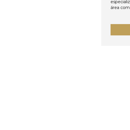
especiali
área come