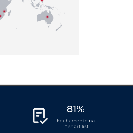
81%
Fechamento na
1ª short list