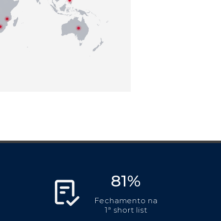
81%
Fechamento na
1ª short list