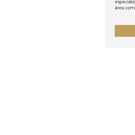
especiali
área come