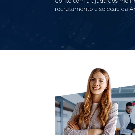
Conte com a ajuda dos melho
recrutamento e seleção da Am