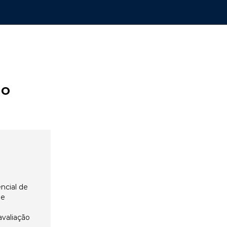
ão
ncial de
 e
avaliação