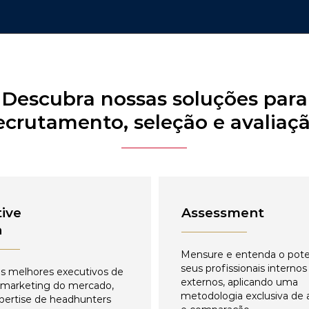
Descubra nossas soluções para
ecrutamento, seleção e avaliaç
ive
Assessment
h
Mensure e entenda o pote
seus profissionais internos
s melhores executivos de
externos, aplicando uma
 marketing do mercado,
metodologia exclusiva de 
pertise de headhunters