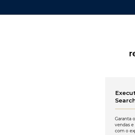
r
Execut
Searc
Garanta o
vendas e
com o ex