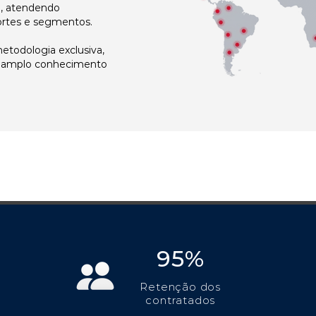
l, atendendo
ortes e segmentos.
todologia exclusiva,
e amplo conhecimento
95%
Retenção dos
contratados