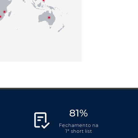
81%
Fechamento na
1ª short list