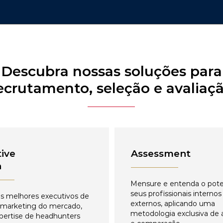
Descubra nossas soluções para
ecrutamento, seleção e avaliaç
ive
Assessment
h
Mensure e entenda o pote
seus profissionais internos
s melhores executivos de
externos, aplicando uma
 marketing do mercado,
metodologia exclusiva de 
pertise de headhunters