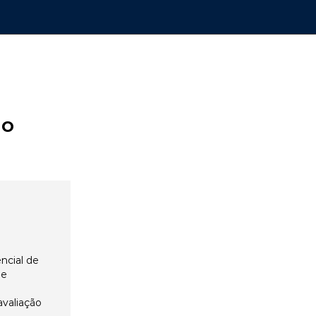
ão
ncial de
 e
avaliação