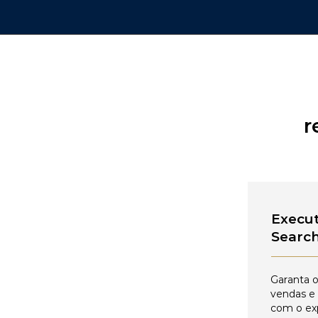
r
Execut
Searc
Garanta o
vendas e
com o ex