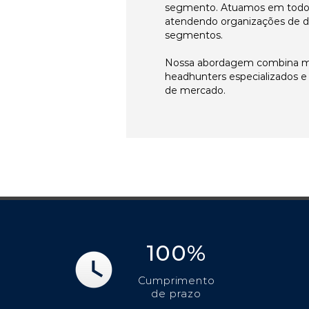
segmento. Atuamos em todos 
atendendo organizações de di
segmentos.
Nossa abordagem combina me
headhunters especializados 
de mercado.
100%
Cumprimento
de prazo