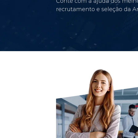
Conte com a ajuda dos melho
recrutamento e seleção da Am