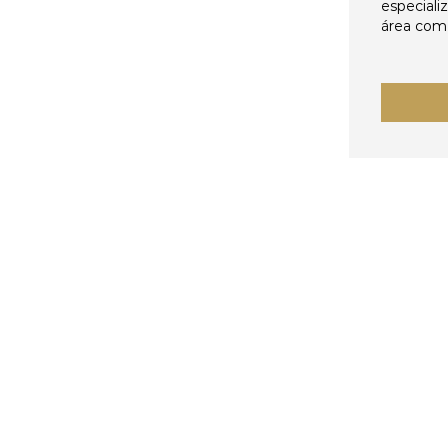
especiali
área come