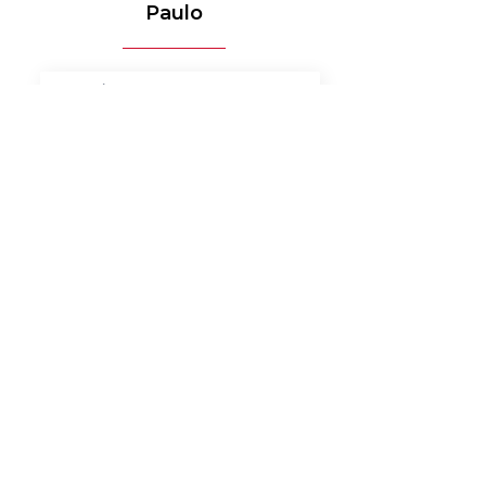
Paulo
MÉDICO-HOSPITALAR
BANCOS
MERCADO DE LUXO
AUTOMOTIVO
AGRONEGÓCIO
MATERIAIS ELÉTRICOS
SERVIÇOS
BENS DE CONSUMO