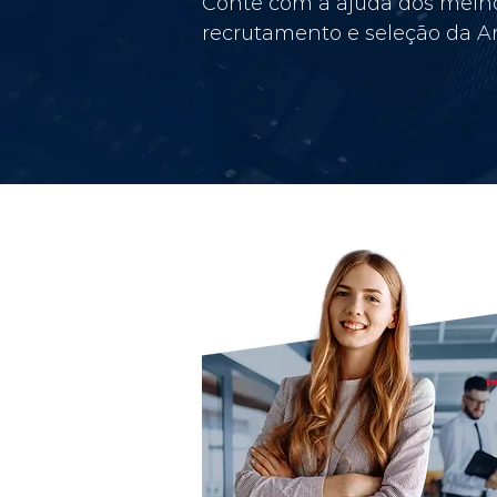
Conte com a ajuda dos melho
recrutamento e seleção da Am