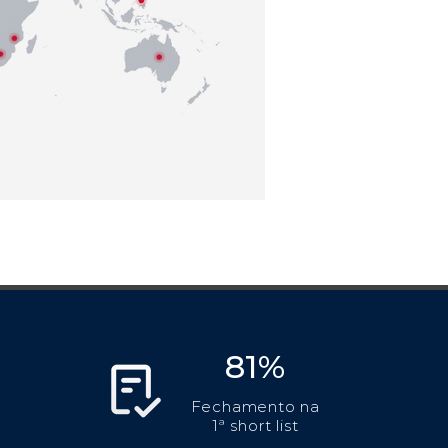
81%
Fechamento na
1ª short list