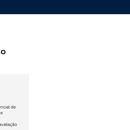
ão
ncial de
 e
avaliação