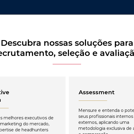
Descubra nossas soluções para
ecrutamento, seleção e avaliaç
ive
Assessment
h
Mensure e entenda o pote
seus profissionais internos
s melhores executivos de
externos, aplicando uma
 marketing do mercado,
metodologia exclusiva de 
pertise de headhunters