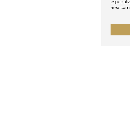
especiali
área come