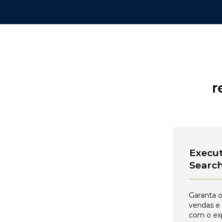
r
Execut
Searc
Garanta o
vendas e
com o ex