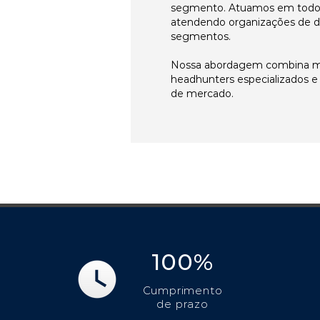
segmento. Atuamos em todos 
atendendo organizações de di
segmentos.
Nossa abordagem combina me
headhunters especializados 
de mercado.
100%
Cumprimento
de prazo