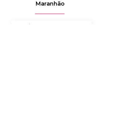
Maranhão
MÉDICO-HOSPITALAR
BANCOS
MERCADO DE LUXO
AUTOMOTIVO
AGRONEGÓCIO
MATERIAIS ELÉTRICOS
SERVIÇOS
BENS DE CONSUMO