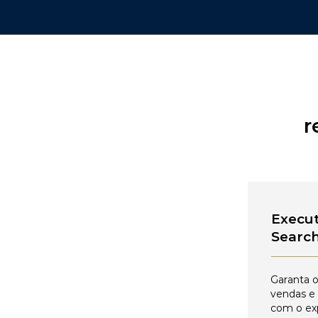
r
Execut
Searc
Garanta o
vendas e
com o ex