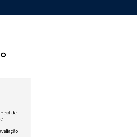
ão
ncial de
 e
avaliação