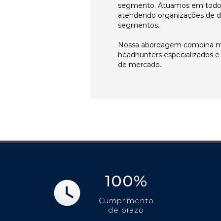
segmento. Atuamos em todos 
atendendo organizações de di
segmentos.
Nossa abordagem combina me
headhunters especializados 
de mercado.
100%
Cumprimento
de prazo