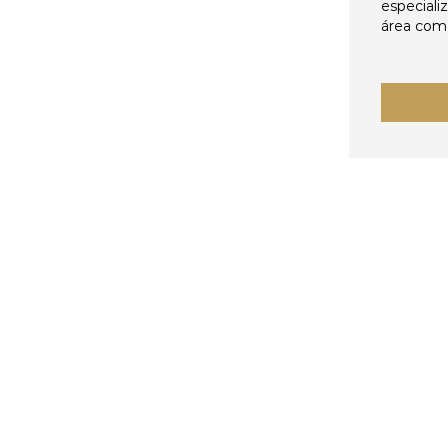
especiali
área come