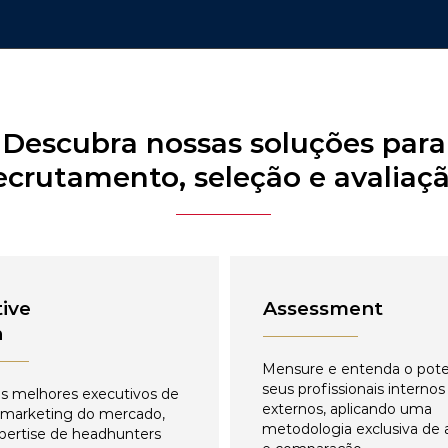
Descubra nossas soluções para
ecrutamento, seleção e avaliaç
ive
Assessment
h
Mensure e entenda o pote
seus profissionais internos
s melhores executivos de
externos, aplicando uma
 marketing do mercado,
metodologia exclusiva de 
pertise de headhunters