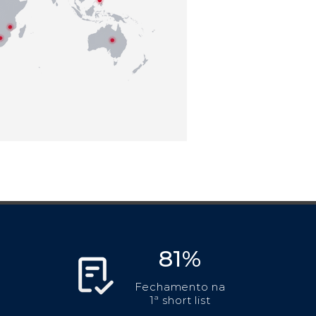
81%
Fechamento na
1ª short list