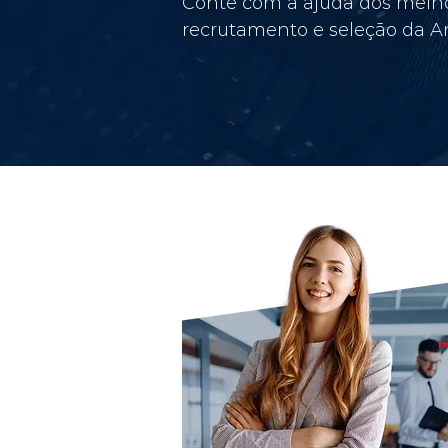
Conte com a ajuda dos melho
recrutamento e seleção da Am