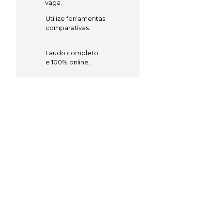
vaga.
Utilize ferramentas
comparativas.
Laudo completo
e 100% online.
FALE COM UM ESPECIALISTA
Empresa de recrutamento
e seleção especializada no
seu segmento em Rio
Rufino, Santa Catarina