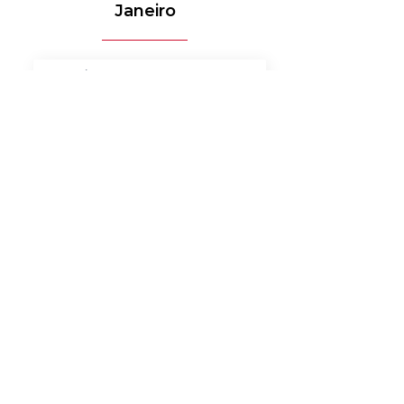
Janeiro
MÉDICO-HOSPITALAR
BANCOS
MERCADO DE LUXO
AUTOMOTIVO
AGRONEGÓCIO
MATERIAIS ELÉTRICOS
SERVIÇOS
BENS DE CONSUMO