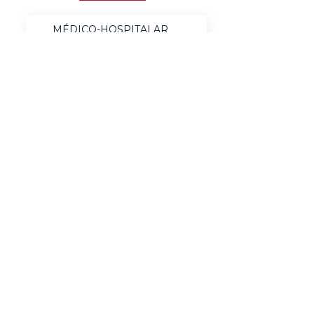
MÉDICO-HOSPITALAR
BANCOS
MERCADO DE LUXO
AUTOMOTIVO
AGRONEGÓCIO
MATERIAIS ELÉTRICOS
SERVIÇOS
BENS DE CONSUMO
QUÍMICO & ENERGIA