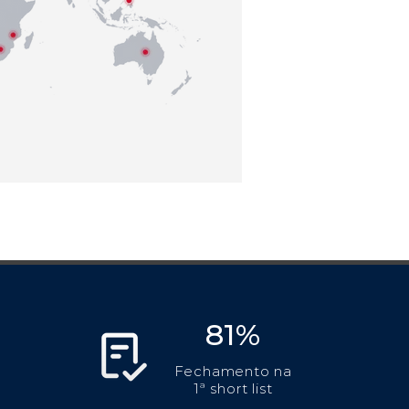
81%
Fechamento na
1ª short list