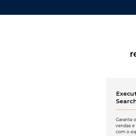
r
Execut
Searc
Garanta o
vendas e
com o ex