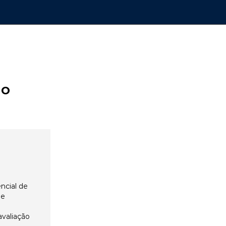
ão
ncial de
 e
avaliação