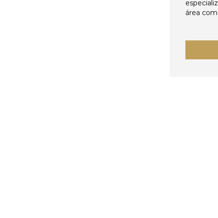
especiali
área come