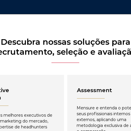
Descubra nossas soluções para
ecrutamento, seleção e avaliaç
ive
Assessment
h
Mensure e entenda o pote
seus profissionais internos
s melhores executivos de
externos, aplicando uma
 marketing do mercado,
metodologia exclusiva de 
pertise de headhunters