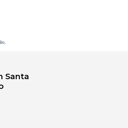
ão,
m Santa
o