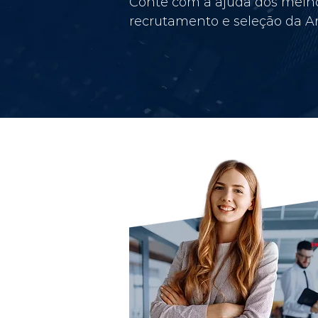
Conte com a ajuda dos melho
recrutamento e seleção da Am