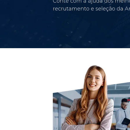
Conte com a ajuda dos melho
recrutamento e seleção da Am