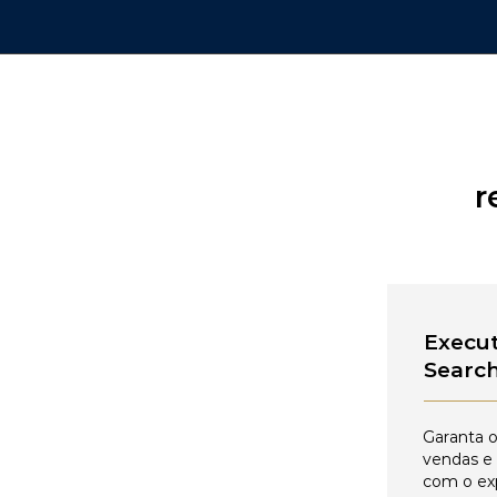
r
Execut
Searc
Garanta o
vendas e
com o ex