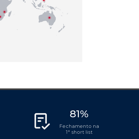
81%
Fechamento na
1ª short list