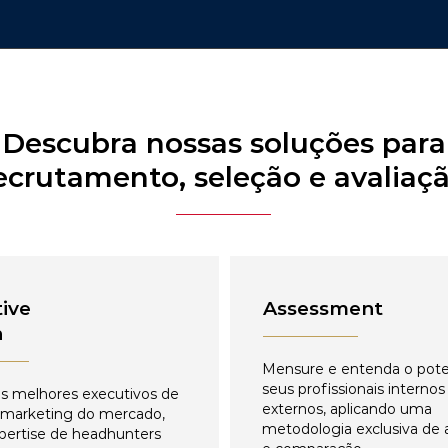
Descubra nossas soluções para
ecrutamento, seleção e avaliaç
ive
Assessment
h
Mensure e entenda o pote
seus profissionais internos
s melhores executivos de
externos, aplicando uma
 marketing do mercado,
metodologia exclusiva de 
pertise de headhunters