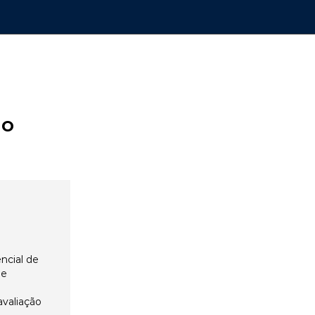
ão
ncial de
 e
avaliação