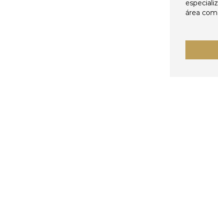
especiali
área come