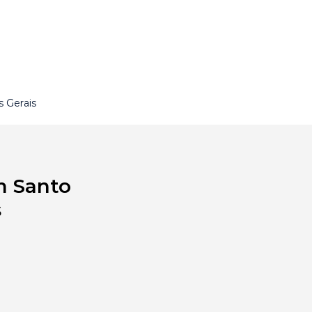
 Gerais
m Santo
s