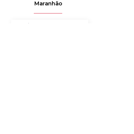
Maranhão
MÉDICO-HOSPITALAR
BANCOS
MERCADO DE LUXO
AUTOMOTIVO
AGRONEGÓCIO
MATERIAIS ELÉTRICOS
SERVIÇOS
BENS DE CONSUMO