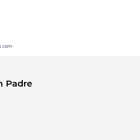
is com
m Padre