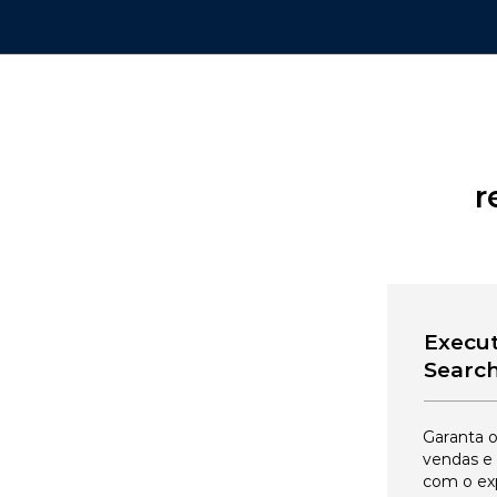
r
Execut
Searc
Garanta o
vendas e
com o ex