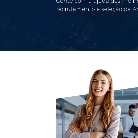
Conte com a ajuda dos melho
recrutamento e seleção da Am