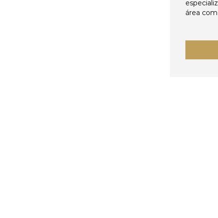
especiali
área come