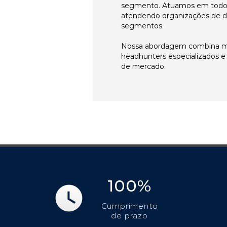
segmento. Atuamos em todos 
atendendo organizações de di
segmentos.
Nossa abordagem combina me
headhunters especializados 
de mercado.
100%
Cumprimento
de prazo