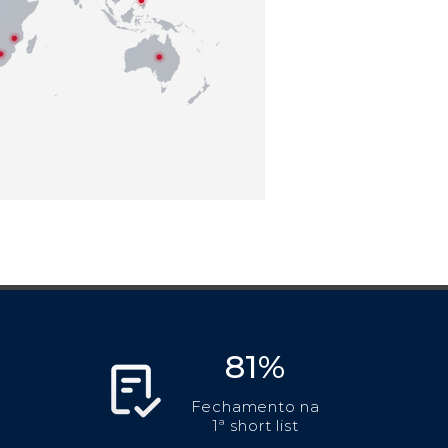
81%
Fechamento na
1ª short list