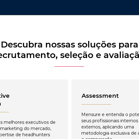
Descubra nossas soluções para
ecrutamento, seleção e avaliaç
ive
Assessment
h
Mensure e entenda o pote
seus profissionais internos
s melhores executivos de
externos, aplicando uma
 marketing do mercado,
metodologia exclusiva de 
pertise de headhunters