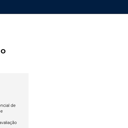
ão
ncial de
 e
avaliação