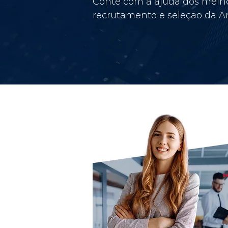
Conte com a ajuda dos melho
recrutamento e seleção da Am