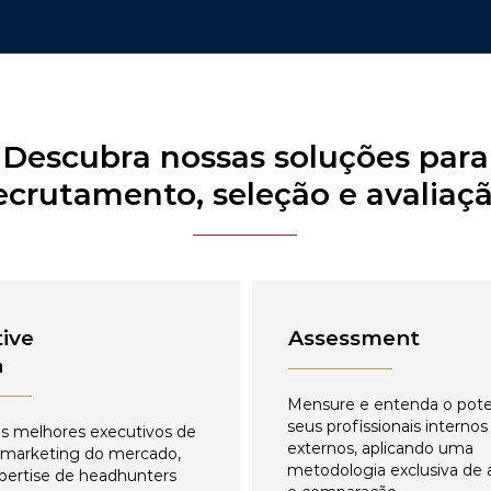
Descubra nossas soluções para
ecrutamento, seleção e avaliaç
ive
Assessment
h
Mensure e entenda o pote
seus profissionais internos
s melhores executivos de
externos, aplicando uma
 marketing do mercado,
metodologia exclusiva de 
pertise de headhunters