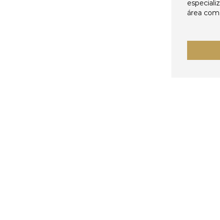
especiali
área come