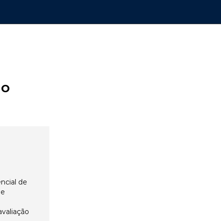
ão
ncial de
 e
avaliação