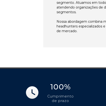
segmento. Atuamos em todos 
atendendo organizações de di
segmentos.
Nossa abordagem combina me
headhunters especializados 
de mercado.
100%
Cumprimento
de prazo