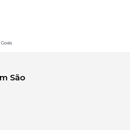
 Goiás
em São