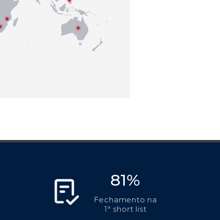
81%
Fechamento na
1ª short list