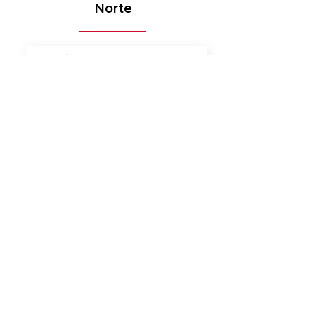
Norte
MÉDICO-HOSPITALAR
BANCOS
MERCADO DE LUXO
AUTOMOTIVO
AGRONEGÓCIO
MATERIAIS ELÉTRICOS
SERVIÇOS
BENS DE CONSUMO