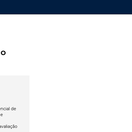
ão
ncial de
 e
avaliação