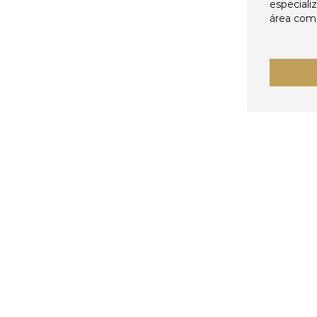
especiali
área come