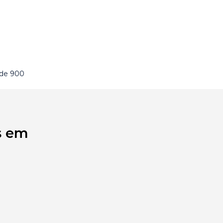
 de 900
s em