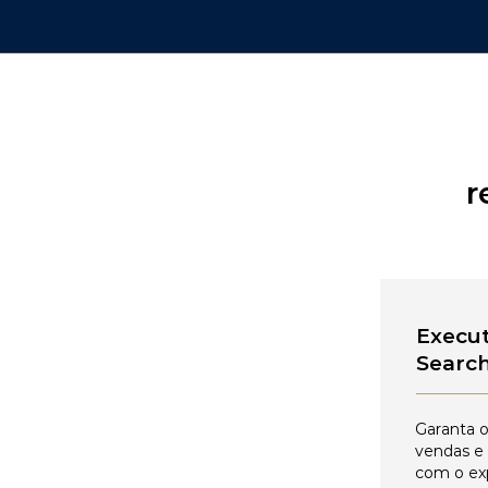
r
Execut
Searc
Garanta o
vendas e
com o ex