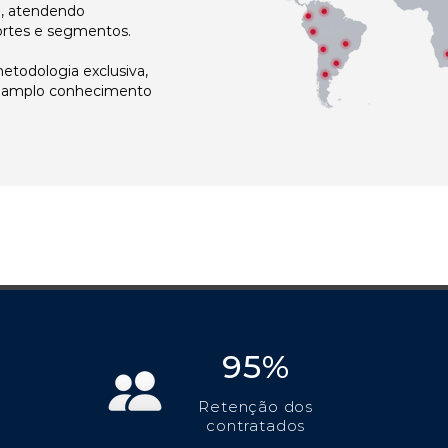
l, atendendo
ortes e segmentos.
todologia exclusiva,
e amplo conhecimento
95%
Retenção dos
contratados