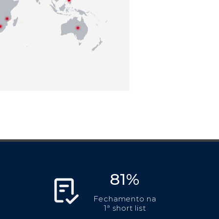
81%
Fechamento na
1ª short list