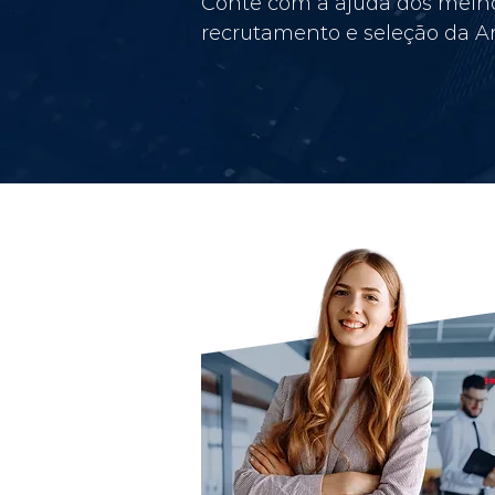
Conte com a ajuda dos melho
recrutamento e seleção da Am