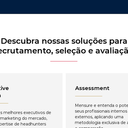
Descubra nossas soluções para
ecrutamento, seleção e avaliaç
ive
Assessment
h
Mensure e entenda o pote
seus profissionais internos
s melhores executivos de
externos, aplicando uma
 marketing do mercado,
metodologia exclusiva de 
pertise de headhunters