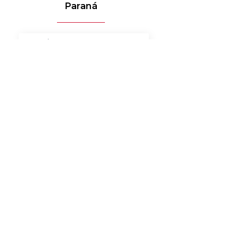
Paraná
MÉDICO-HOSPITALAR
BANCOS
MERCADO DE LUXO
AUTOMOTIVO
AGRONEGÓCIO
MATERIAIS ELÉTRICOS
SERVIÇOS
BENS DE CONSUMO