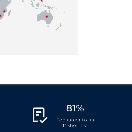
81%
Fechamento na
1ª short list