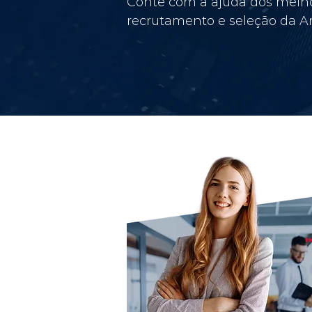
Conte com a ajuda dos melho
recrutamento e seleção da Am