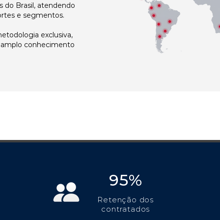
 do Brasil, atendendo
ortes e segmentos.
todologia exclusiva,
e amplo conhecimento
95%
Retenção dos
contratados