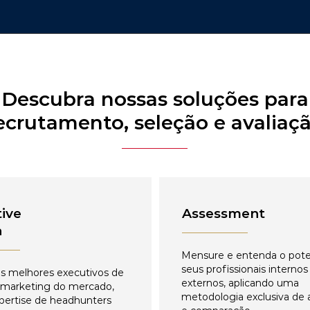
Descubra nossas soluções para
ecrutamento, seleção e avaliaç
ive
Assessment
h
Mensure e entenda o pote
seus profissionais internos
s melhores executivos de
externos, aplicando uma
 marketing do mercado,
metodologia exclusiva de 
pertise de headhunters