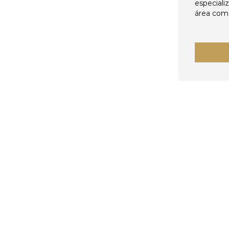
especiali
área come