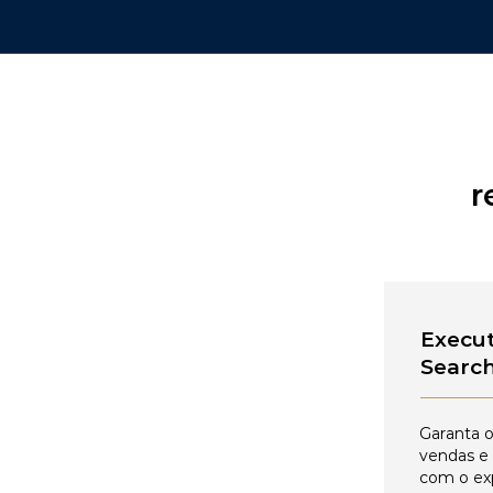
r
Execut
Searc
Garanta o
vendas e
com o ex