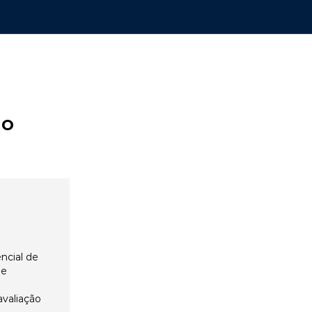
ão
ncial de
 e
avaliação