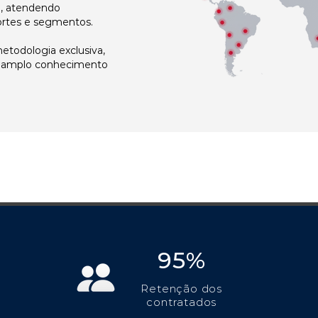
l, atendendo
ortes e segmentos.
todologia exclusiva,
e amplo conhecimento
95%
Retenção dos
contratados