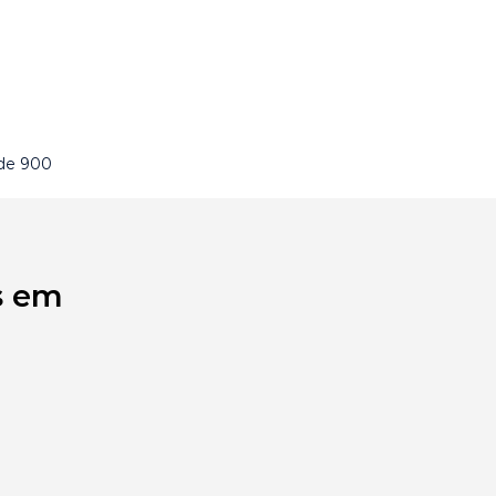
 de 900
s em