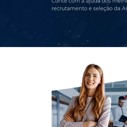
Conte com a ajuda dos melho
recrutamento e seleção da Am