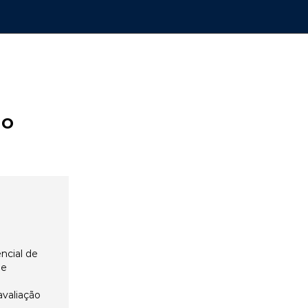
ão
ncial de
 e
avaliação