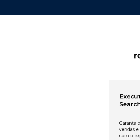
r
Execut
Searc
Garanta o
vendas e
com o ex