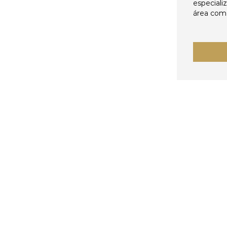
especiali
área come