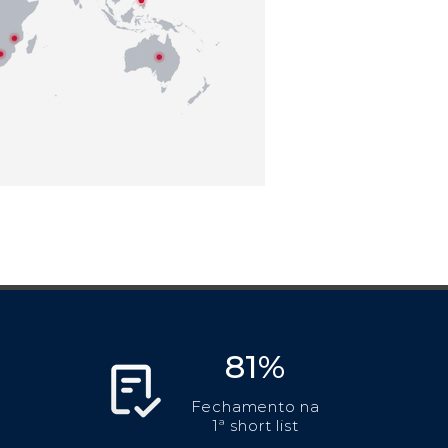
81%
Fechamento na
1ª short list