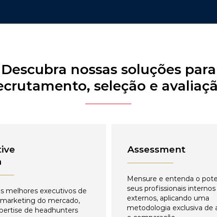
Descubra nossas soluções para
ecrutamento, seleção e avaliaç
ive
Assessment
h
Mensure e entenda o pote
seus profissionais internos
s melhores executivos de
externos, aplicando uma
 marketing do mercado,
metodologia exclusiva de 
pertise de headhunters