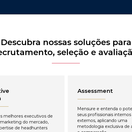
Descubra nossas soluções para
ecrutamento, seleção e avaliaç
ive
Assessment
h
Mensure e entenda o pote
seus profissionais internos
s melhores executivos de
externos, aplicando uma
 marketing do mercado,
metodologia exclusiva de 
pertise de headhunters