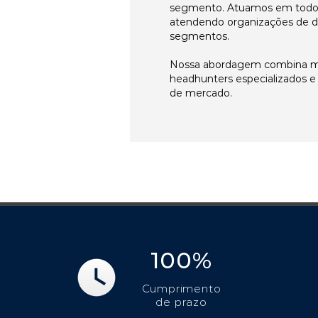
segmento. Atuamos em todos 
atendendo organizações de di
segmentos.
Nossa abordagem combina me
headhunters especializados 
de mercado.
100%
Cumprimento
de prazo