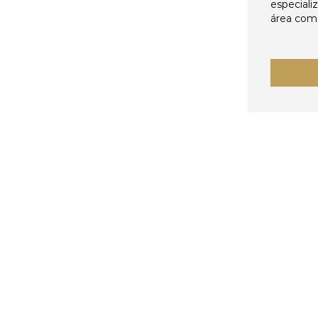
especiali
área come