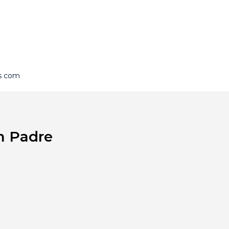
is com
m Padre