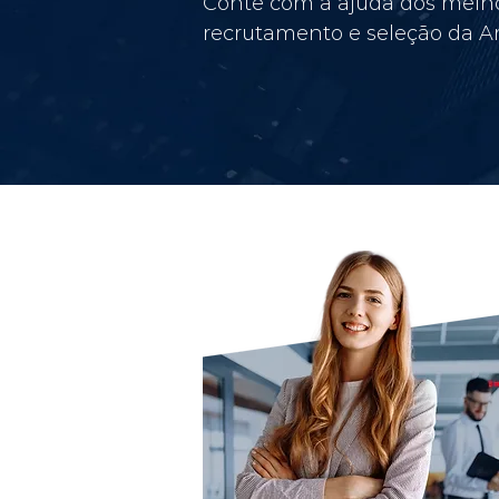
Conte com a ajuda dos melho
recrutamento e seleção da Am