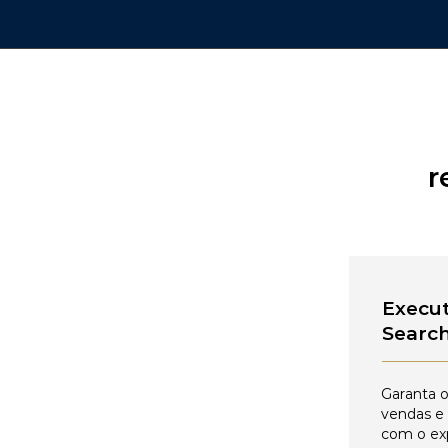
r
Execut
Searc
Garanta o
vendas e
com o ex