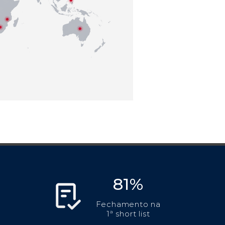
81%
Fechamento na
1ª short list