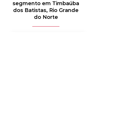
segmento em Timbaúba
dos Batistas, Rio Grande
do Norte
MÉDICO-HOSPITALAR
BANCOS
MERCADO DE LUXO
AUTOMOTIVO
AGRONEGÓCIO
MATERIAIS ELÉTRICOS
SERVIÇOS