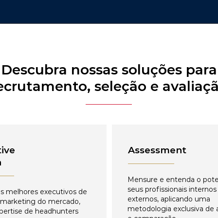
Descubra nossas soluções para
ecrutamento, seleção e avaliaç
ive
Assessment
h
Mensure e entenda o pote
seus profissionais internos
s melhores executivos de
externos, aplicando uma
 marketing do mercado,
metodologia exclusiva de 
pertise de headhunters