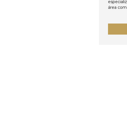
especiali
área come