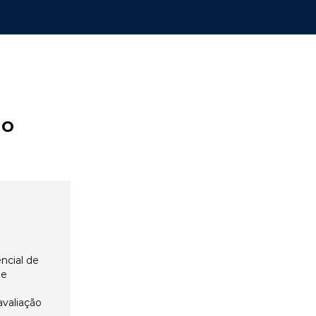
ão
ncial de
 e
avaliação