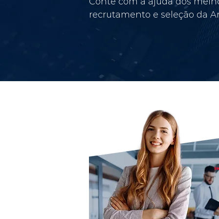
Conte com a ajuda dos melho
recrutamento e seleção da Am