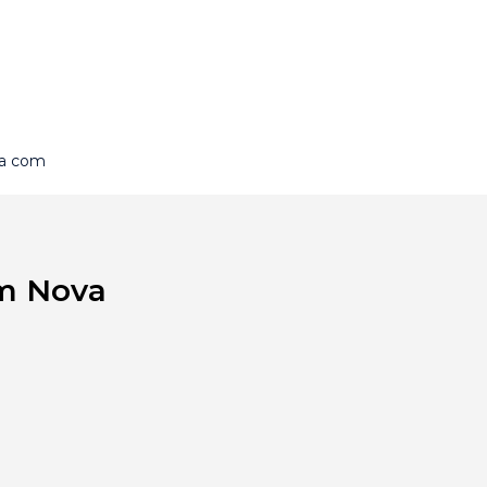
na com
em Nova