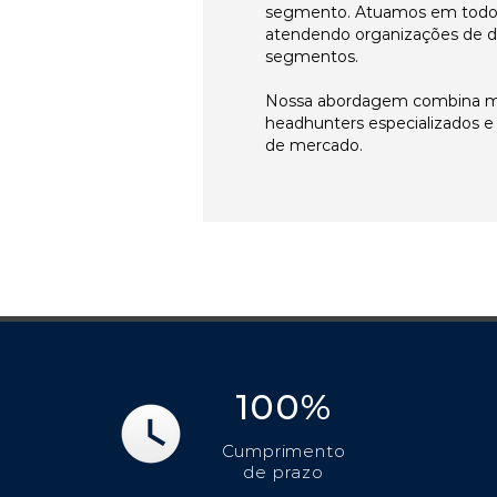
segmento. Atuamos em todos 
atendendo organizações de di
segmentos.
Nossa abordagem combina me
headhunters especializados 
de mercado.
100%
Cumprimento
de prazo