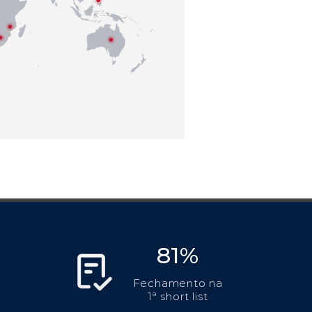
81%
Fechamento na
1ª short list