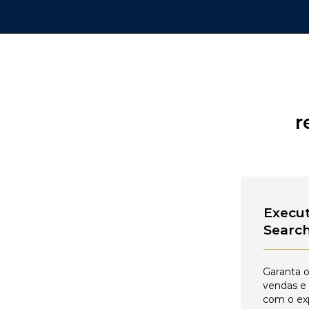
r
Execut
Searc
Garanta o
vendas e
com o ex