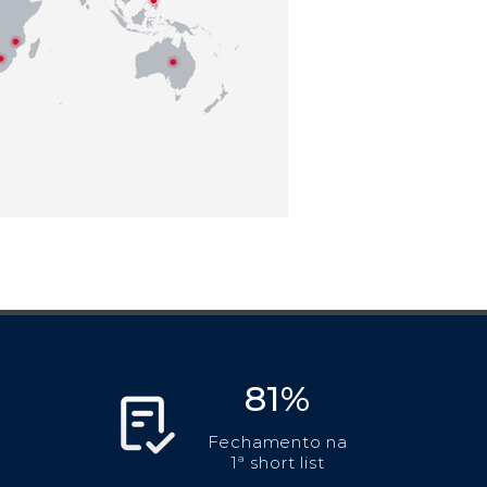
81%
Fechamento na
1ª short list