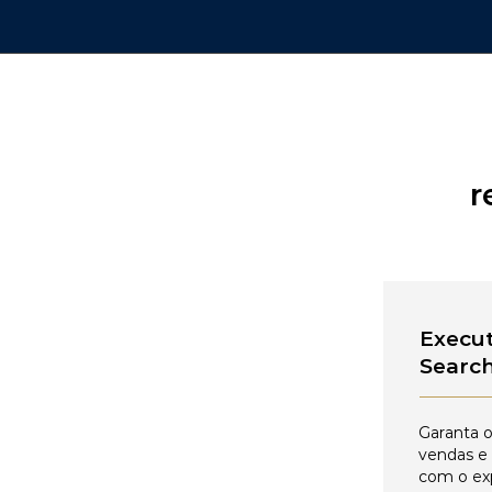
r
Execut
Searc
Garanta o
vendas e
com o ex