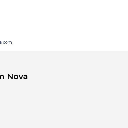
na com
em Nova