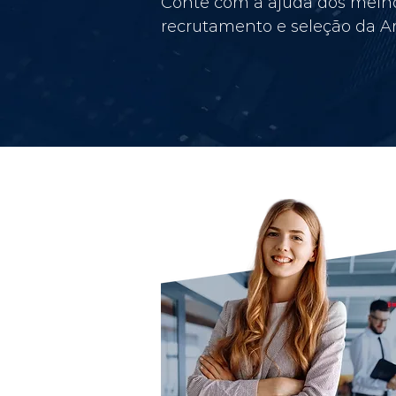
Conte com a ajuda dos melho
recrutamento e seleção da Am