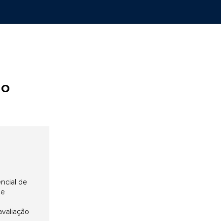
ão
ncial de
 e
avaliação