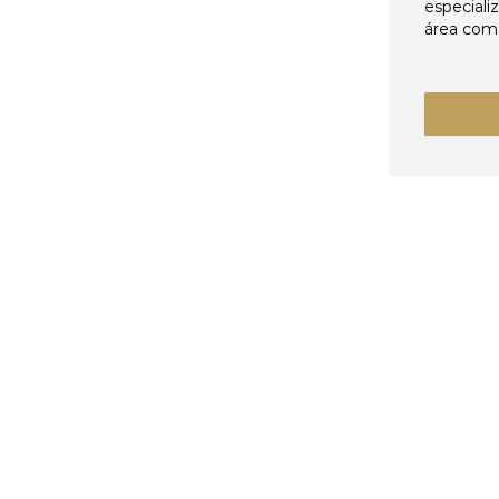
especiali
área come