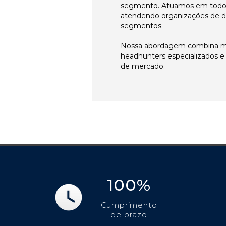
segmento. Atuamos em todos 
atendendo organizações de di
segmentos.
Nossa abordagem combina me
headhunters especializados 
de mercado.
100%
Cumprimento
de prazo