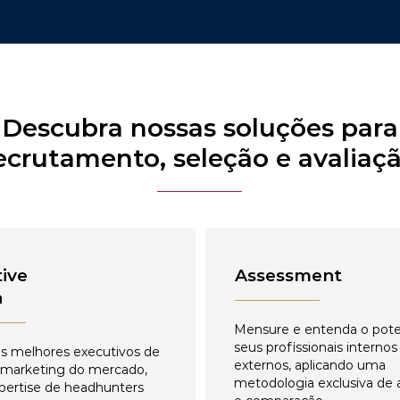
Descubra nossas soluções para
ecrutamento, seleção e avaliaç
ive
Assessment
h
Mensure e entenda o pote
seus profissionais internos
s melhores executivos de
externos, aplicando uma
 marketing do mercado,
metodologia exclusiva de 
pertise de headhunters