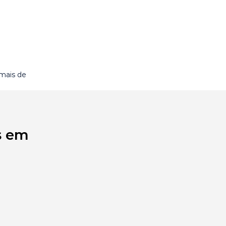
 mais de
s em