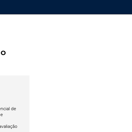
ão
ncial de
 e
avaliação