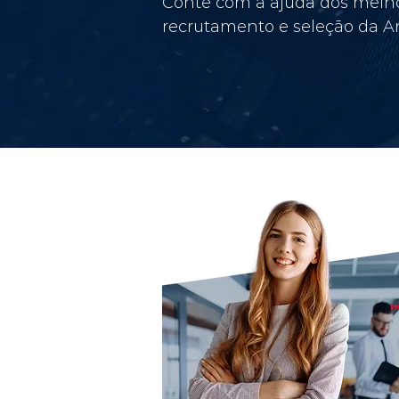
Conte com a ajuda dos melho
recrutamento e seleção da Am