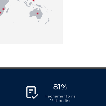
81%
Fechamento na
1ª short list