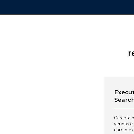
r
Execut
Searc
Garanta o
vendas e
com o ex