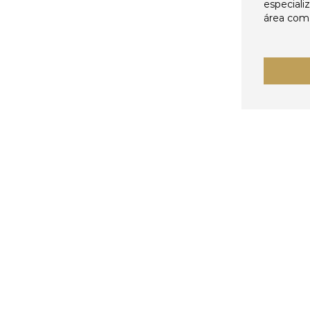
especiali
área come