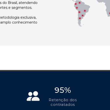
 do Brasil, atendendo
ortes e segmentos.
todologia exclusiva,
e amplo conhecimento
95%
Retenção dos
contratados