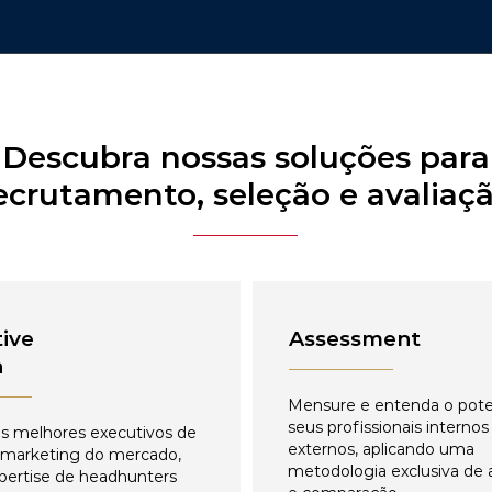
Descubra nossas soluções para
ecrutamento, seleção e avaliaç
ive
Assessment
h
Mensure e entenda o pote
seus profissionais internos
s melhores executivos de
externos, aplicando uma
 marketing do mercado,
metodologia exclusiva de 
pertise de headhunters